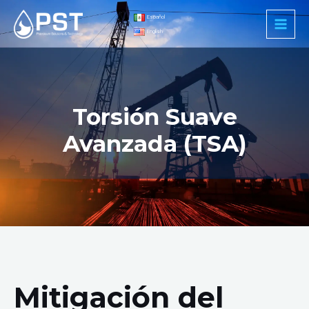
Ir
Main
Español
al
English
Men
contenido
Torsión Suave
Avanzada (TSA)​
Mitigación del